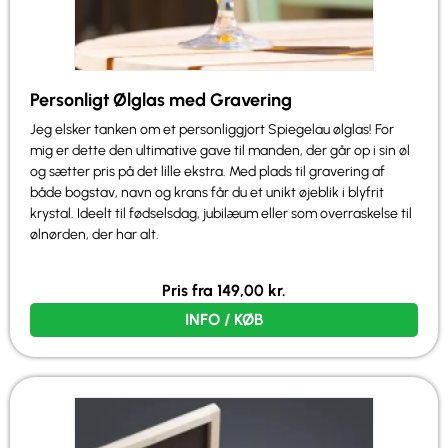
Personligt Ølglas med Gravering
Jeg elsker tanken om et personliggjort Spiegelau ølglas! For
mig er dette den ultimative gave til manden, der går op i sin øl
og sætter pris på det lille ekstra. Med plads til gravering af
både bogstav, navn og krans får du et unikt øjeblik i blyfrit
krystal. Ideelt til fødselsdag, jubilæum eller som overraskelse til
ølnørden, der har alt.
Pris fra
149,00
kr.
INFO / KØB