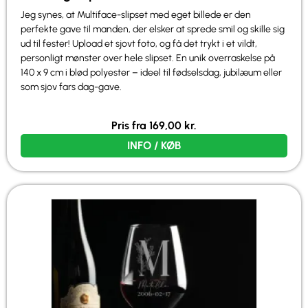
Jeg synes, at Multiface-slipset med eget billede er den
perfekte gave til manden, der elsker at sprede smil og skille sig
ud til fester! Upload et sjovt foto, og få det trykt i et vildt,
personligt mønster over hele slipset. En unik overraskelse på
140 x 9 cm i blød polyester – ideel til fødselsdag, jubilæum eller
som sjov fars dag-gave.
Pris fra
169,00
kr.
INFO / KØB