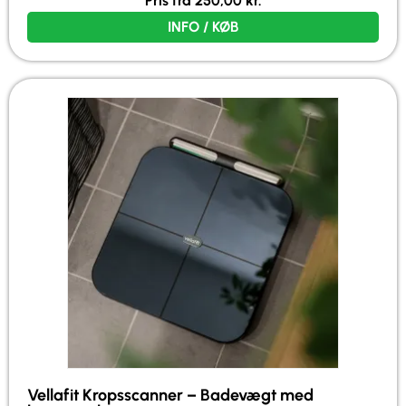
Pris fra
250,00
kr.
INFO / KØB
Vellafit Kropsscanner – Badevægt med