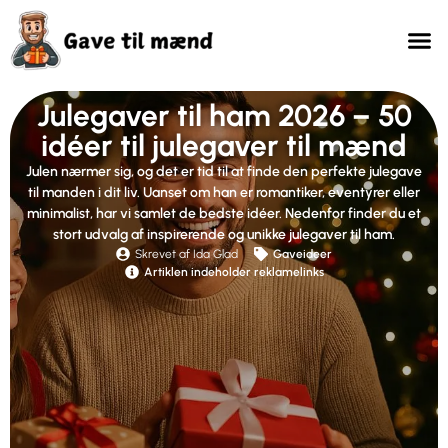
Julegaver til ham 2026 – 50
idéer til julegaver til mænd
Julen nærmer sig, og det er tid til at finde den perfekte julegave
til manden i dit liv. Uanset om han er romantiker, eventyrer eller
minimalist, har vi samlet de bedste idéer. Nedenfor finder du et
stort udvalg af inspirerende og unikke julegaver til ham.
Skrevet af Ida Glad
Gaveideer
Artiklen indeholder reklamelinks