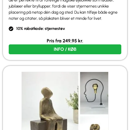
de er perfekte til at forevige magiske øjeblikke som fødsler,
jubilæer eller bryllupper, fordi de viser stjernernes unikke
placering på netop dén dag og sted. Du kan tilføje både egne
noter og citater, så plakaten bliver et minde for livet.
10% rabatkode: stjernestøv
Pris fra
249,95
kr.
INFO / KØB