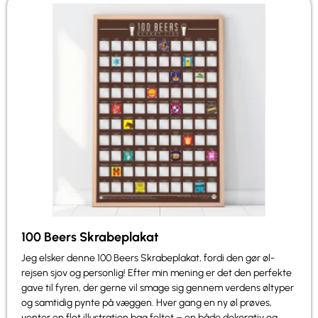
100 Beers Skrabeplakat
Jeg elsker denne 100 Beers Skrabeplakat, fordi den gør øl-
rejsen sjov og personlig! Efter min mening er det den perfekte
gave til fyren, der gerne vil smage sig gennem verdens øltyper
og samtidig pynte på væggen. Hver gang en ny øl prøves,
venter en flot illustration bag feltet – en både dekorativ og