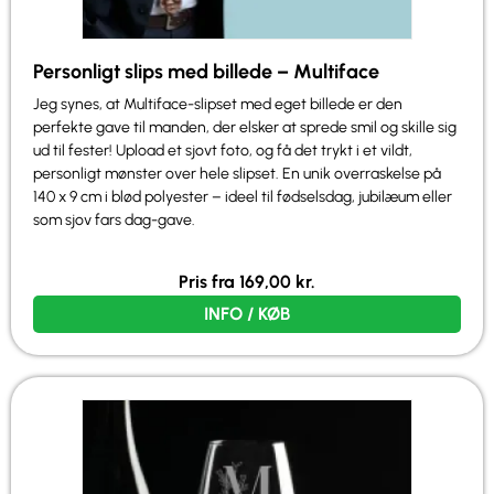
Personligt slips med billede – Multiface
Jeg synes, at Multiface-slipset med eget billede er den
perfekte gave til manden, der elsker at sprede smil og skille sig
ud til fester! Upload et sjovt foto, og få det trykt i et vildt,
personligt mønster over hele slipset. En unik overraskelse på
140 x 9 cm i blød polyester – ideel til fødselsdag, jubilæum eller
som sjov fars dag-gave.
Pris fra
169,00
kr.
INFO / KØB