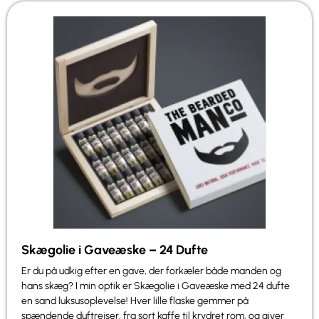
Skægolie i Gaveæske – 24 Dufte
Er du på udkig efter en gave, der forkæler både manden og
hans skæg? I min optik er Skægolie i Gaveæske med 24 dufte
en sand luksusoplevelse! Hver lille flaske gemmer på
spændende duftrejser, fra sort kaffe til krydret rom, og giver