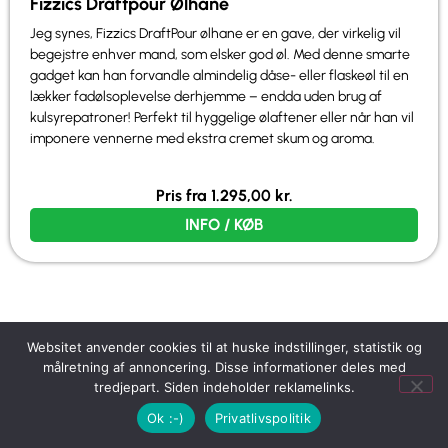
Fizzics Draftpour Ølhane
Jeg synes, Fizzics DraftPour ølhane er en gave, der virkelig vil
begejstre enhver mand, som elsker god øl. Med denne smarte
gadget kan han forvandle almindelig dåse- eller flaskeøl til en
lækker fadølsoplevelse derhjemme – endda uden brug af
kulsyrepatroner! Perfekt til hyggelige ølaftener eller når han vil
imponere vennerne med ekstra cremet skum og aroma.
Pris fra
1.295,00
kr.
INFO / KØB
Websitet anvender cookies til at huske indstillinger, statistik og
målretning af annoncering. Disse informationer deles med
tredjepart. Siden indeholder reklamelinks.
Ok :-)
Privatlivspolitik
Bachelor gaver til ham 2026