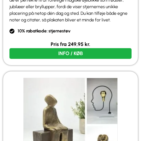
de er perfekte til at forevige magiske øjeblikke som fødsler,
jubilæer eller bryllupper, fordi de viser stjernernes unikke
placering på netop dén dag og sted. Du kan tilføje både egne
noter og citater, så plakaten bliver et minde for livet.
10% rabatkode: stjernestøv
Pris fra
249,95
kr.
INFO / KØB