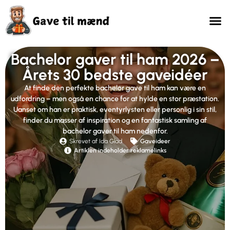
Bachelor gaver til ham 2026 –
Årets 30 bedste gaveidéer
At finde den perfekte bachelor gave til ham kan være en
udfordring – men også en chance for at hylde en stor præstation.
Uanset om han er praktisk, eventyrlysten eller personlig i sin stil,
finder du masser af inspiration og en fantastisk samling af
bachelor gaver til ham nedenfor.
Skrevet af Ida Glad
Gaveideer
Artiklen indeholder reklamelinks